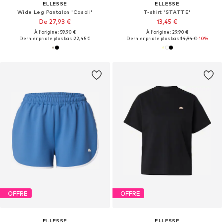
ELLESSE
ELLESSE
Wide Leg Pantalon 'Casoli'
T-shirt 'STATTE'
De 27,93 €
13,45 €
À l'origine : 59,90 €
À l'origine : 29,90 €
Dernier prix le plus bas :
22,45 €
Dernier prix le plus bas :
14,94 €
-10%
OFFRE
OFFRE
ELLESSE
ELLESSE