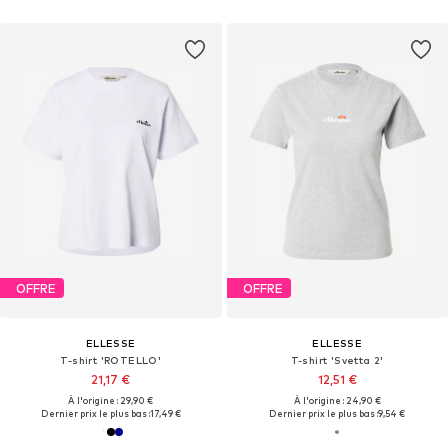
OFFRE
OFFRE
ELLESSE
ELLESSE
T-shirt 'ROTELLO'
T-shirt 'Svetta 2'
21,17 €
12,51 €
À l'origine : 29,90 €
À l'origine : 24,90 €
Dernier prix le plus bas :
17,49 €
Dernier prix le plus bas :
9,54 €