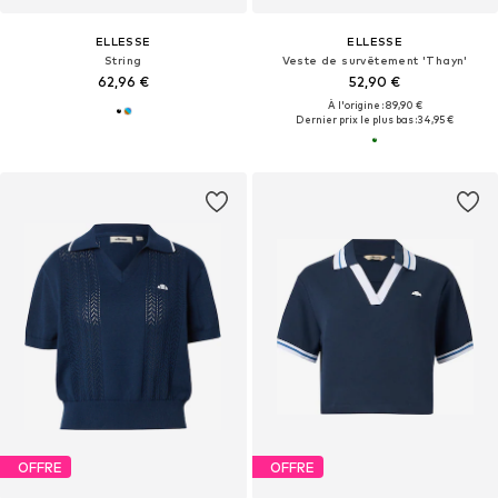
ELLESSE
ELLESSE
String
Veste de survêtement 'Thayn'
62,96 €
52,90 €
À l'origine : 89,90 €
Dernier prix le plus bas :
34,95 €
OFFRE
OFFRE