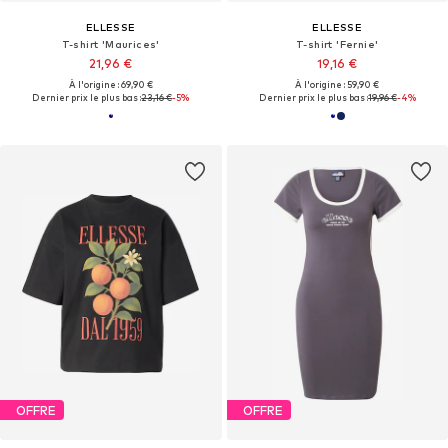
ELLESSE
ELLESSE
T-shirt 'Maurices'
T-shirt 'Fernie'
21,96 €
19,16 €
À l'origine : 69,90 €
À l'origine : 59,90 €
Dernier prix le plus bas :
23,16 €
-5%
Dernier prix le plus bas :
19,96 €
-4%
OFFRE
OFFRE