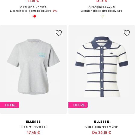
11,16 €
13,15 €
À l'origine : 34,90 €
À l'origine : 34,90 €
Dernier prix le plus bas :
11,56 €
-3%
Dernier prix le plus bas :
12,51 €
OFFRE
OFFRE
ELLESSE
ELLESSE
T-shirt 'Fruttas'
Cardigan 'Framura'
17,45 €
De 26,18 €