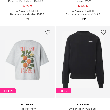
Regular Pantalon 'HALLSAT'
T-shirt '1959'
15,92 €
12,54 €
À l'origine : 40,00 €
À l'origine : 34,90 €
Dernier prix le plus bas :
13,95 €
Dernier prix le plus bas :
12,54 €
OFFRE
OFFRE
ELLESSE
ELLESSE
T-shirt '1959'
Sweat-shirt 'Chieuti'