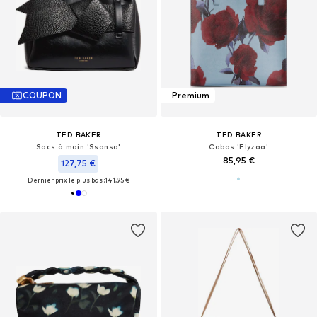
COUPON
Premium
TED BAKER
TED BAKER
Sacs à main 'Ssansa'
Cabas 'Elyzaa'
85,95 €
127,75 €
Dernier prix le plus bas :
141,95 €