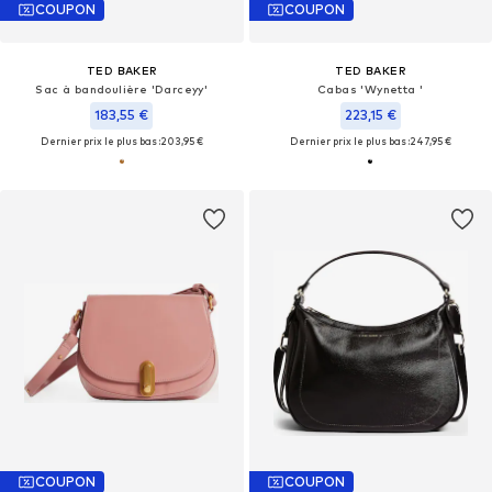
COUPON
COUPON
TED BAKER
TED BAKER
Sac à bandoulière 'Darceyy'
Cabas 'Wynetta '
183,55 €
223,15 €
Dernier prix le plus bas :
203,95 €
Dernier prix le plus bas :
247,95 €
COUPON
COUPON