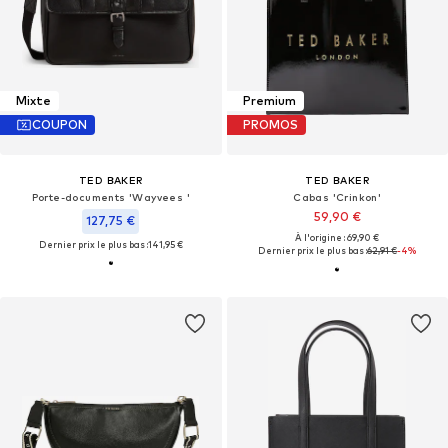
Mixte
Premium
COUPON
PROMOS
TED BAKER
TED BAKER
Porte-documents 'Wayvees '
Cabas 'Crinkon'
59,90 €
127,75 €
À l'origine : 69,90 €
Dernier prix le plus bas :
141,95 €
Dernier prix le plus bas :
62,91 €
-4%