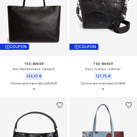
COUPON
COUPON
TED BAKER
TED BAKER
Sac bandoulière 'Lenyya'
Sacs à main 'Jimisie'
224,10 €
127,75 €
Dernier prix le plus bas :
249,00 €
Dernier prix le plus bas :
141,95 €