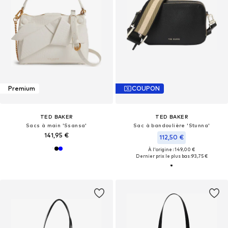
Premium
COUPON
TED BAKER
TED BAKER
Sacs à main 'Ssansa'
Sac à bandoulière 'Stunna'
141,95 €
112,50 €
À l'origine : 149,00 €
Dernier prix le plus bas :
93,75 €