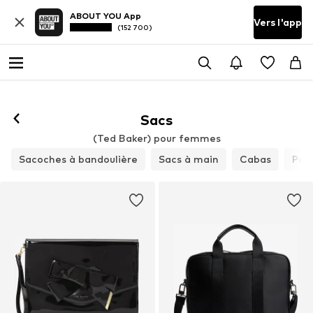
ABOUT YOU App
Vers l'app
(152 700)
Sacs
(Ted Baker) pour femmes
Sacoches à bandoulière
Sacs à main
Cabas
Poc