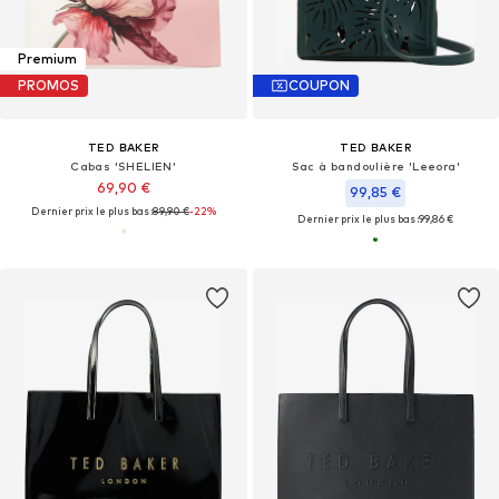
Premium
PROMOS
COUPON
TED BAKER
TED BAKER
Cabas 'SHELIEN'
Sac à bandoulière 'Leeora'
69,90 €
99,85 €
Dernier prix le plus bas :
89,90 €
-22%
Dernier prix le plus bas :
99,86 €