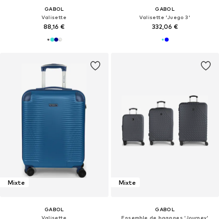
GABOL
GABOL
Valisette
Valisette 'Juego 3'
88,16 €
332,06 €
Mixte
Mixte
GABOL
GABOL
Valisette
Ensemble de bagages 'Journey'