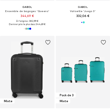
GABOL
GABOL
Ensemble de bagages 'Queens'
Valisette 'Juego 3'
344,69 €
332,06 €
À l'origine : 382,99 €
Dernier prix le plus bas :
344,69 €
Pack de 3
Mixte
Mixte