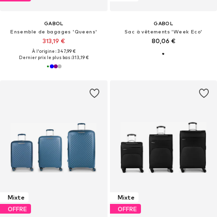
GABOL
GABOL
Ensemble de bagages 'Queens'
Sac à vêtements 'Week Eco'
313,19 €
80,06 €
À l'origine : 347,99 €
Dernier prix le plus bas :
313,19 €
Mixte
Mixte
OFFRE
OFFRE