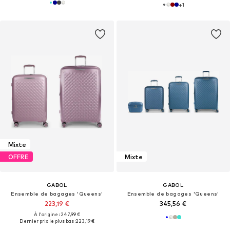
+
1
Mixte
OFFRE
Mixte
GABOL
GABOL
Ensemble de bagages 'Queens'
Ensemble de bagages 'Queens'
223,19 €
345,56 €
À l'origine : 247,99 €
Dernier prix le plus bas :
223,19 €