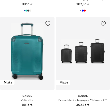
88,16 €
302,36 €
Mixte
Mixte
GABOL
GABOL
Valisette
Ensemble de bagages 'Balance XP'
88,16 €
302,36 €