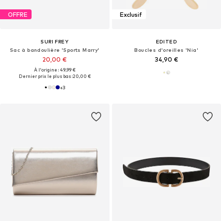
OFFRE
Exclusif
SURI FREY
EDITED
Sac à bandoulière 'Sports Marry'
Boucles d'oreilles 'Nia'
20,00 €
34,90 €
À l'origine : 49,99 €
Dernier prix le plus bas :
20,00 €
+
3