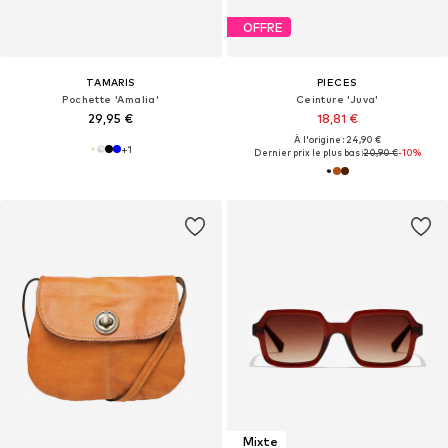
OFFRE
TAMARIS
PIECES
Pochette 'Amalia'
Ceinture 'Juva'
29,95 €
18,81 €
À l'origine : 24,90 €
+
1
Dernier prix le plus bas :
20,90 €
-10%
Mixte