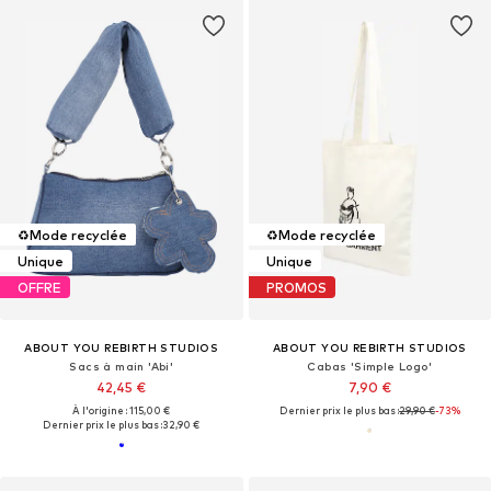
♻️
Mode recyclée
♻️
Mode recyclée
Unique
Unique
OFFRE
PROMOS
ABOUT YOU REBIRTH STUDIOS
ABOUT YOU REBIRTH STUDIOS
Sacs à main 'Abi'
Cabas 'Simple Logo'
42,45 €
7,90 €
À l'origine : 115,00 €
Dernier prix le plus bas :
29,90 €
-73%
Dernier prix le plus bas :
32,90 €