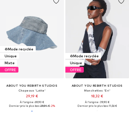
♻️
Mode recyclée
Unique
♻️
Mode recyclée
Mixte
Unique
OFFRE
OFFRE
ABOUT YOU REBIRTH STUDIOS
ABOUT YOU REBIRTH STUDIOS
Chapeaux 'Lotte'
Manchettes 'Eri'
29,19 €
18,32 €
À l'origine : 69,90 €
À l'origine : 39,90 €
Dernier prix le plus bas :
29,94 €
-2%
Dernier prix le plus bas :
11,56 €