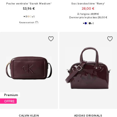
Poche ventrale 'Sarah Medium'
Sac bandoulière 'Romy'
53,96 €
28,00 €
À l'origine : 69,99 €
+
1
Dernier prix le plus bas :
28,00 €
+
1
Premium
OFFRE
CALVIN KLEIN
ADIDAS ORIGINALS