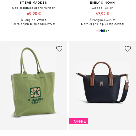
STEVE MADDEN
EMILY & NOAH
Sac à bandoulière 'Brisa'
Cabas 'Elke'
69,93 €
47,92 €
À l'origine : 99,90 €
À l'origine : 59,90 €
Dernier prix le plus bas :
59,92 €
Dernier prix le plus bas :
23,96 €
+
7
OFFRE