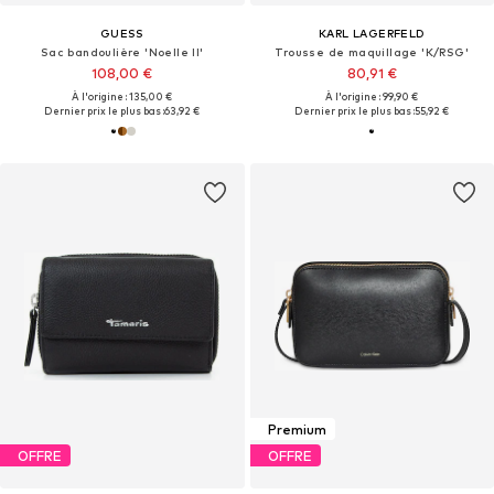
GUESS
KARL LAGERFELD
Sac bandoulière 'Noelle II'
Trousse de maquillage 'K/RSG'
108,00 €
80,91 €
À l'origine : 135,00 €
À l'origine : 99,90 €
Dernier prix le plus bas :
63,92 €
Dernier prix le plus bas :
55,92 €
Premium
OFFRE
OFFRE