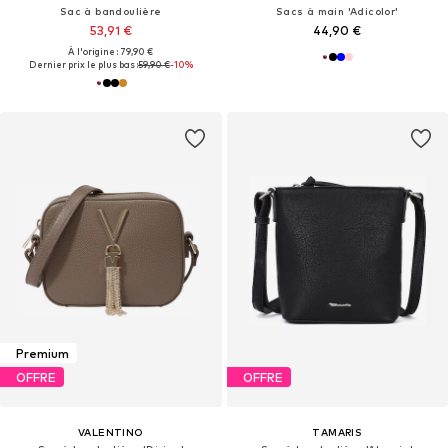
Sac à bandoulière
Sacs à main 'Adicolor'
53,91 €
44,90 €
À l'origine : 79,90 €
Dernier prix le plus bas :
59,90 €
-10%
Premium
OFFRE
OFFRE
VALENTINO
TAMARIS