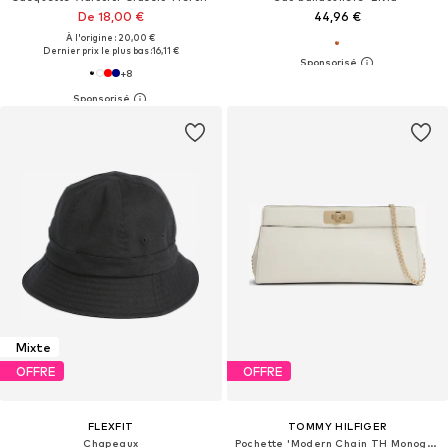
De 18,00 €
44,96 €
À l'origine : 20,00 €
Dernier prix le plus bas :
16,11 €
+
8
Mixte
OFFRE
OFFRE
FLEXFIT
TOMMY HILFIGER
Chapeaux
Pochette 'Modern Chain TH Monogram Clasp Clutch'