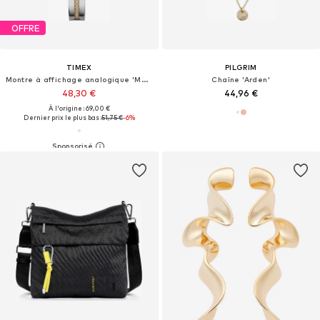
OFFRE
TIMEX
PILGRIM
Montre à affichage analogique 'Main Street'
Chaîne 'Arden'
48,30 €
44,96 €
À l'origine : 69,00 €
Dernier prix le plus bas :
51,75 €
-6%