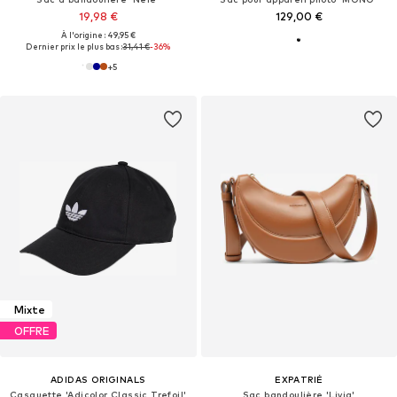
19,98 €
129,00 €
À l'origine : 49,95 €
Dernier prix le plus bas :
31,41 €
-36%
+
5
Mixte
OFFRE
ADIDAS ORIGINALS
EXPATRIÉ
Casquette 'Adicolor Classic Trefoil'
Sac bandoulière 'Livia'