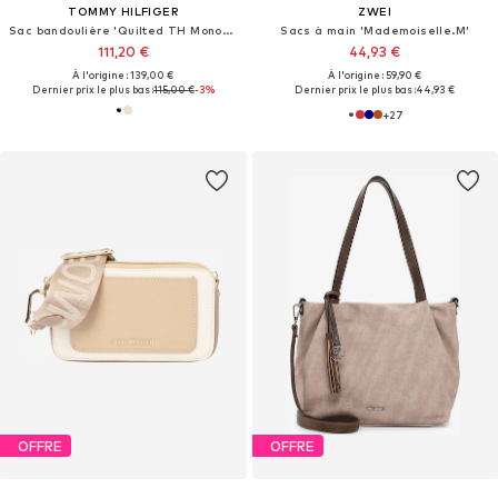
TOMMY HILFIGER
ZWEI
Sac bandoulière 'Quilted TH Monogram Shoulder'
Sacs à main 'Mademoiselle.M'
111,20 €
44,93 €
À l'origine : 139,00 €
À l'origine : 59,90 €
Dernier prix le plus bas :
115,00 €
-3%
Dernier prix le plus bas :
44,93 €
+
27
OFFRE
OFFRE