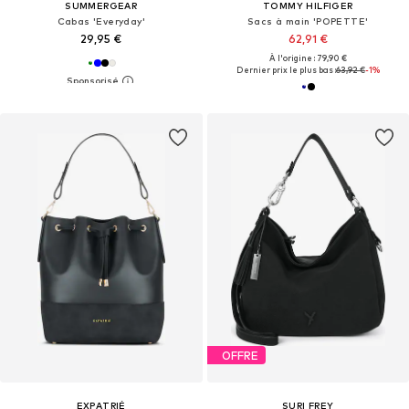
SUMMERGEAR
TOMMY HILFIGER
Cabas 'Everyday'
Sacs à main 'POPETTE'
29,95 €
62,91 €
À l'origine : 79,90 €
Dernier prix le plus bas :
63,92 €
-1%
OFFRE
EXPATRIÉ
SURI FREY