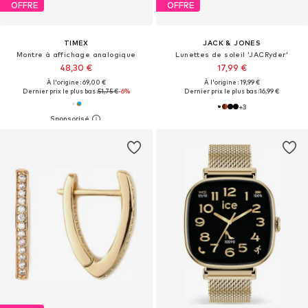
OFFRE
OFFRE
TIMEX
JACK & JONES
Montre à affichage analogique
Lunettes de soleil 'JACRyder'
48,30 €
17,99 €
À l'origine : 69,00 €
À l'origine : 19,99 €
Dernier prix le plus bas :
51,75 €
-6%
Dernier prix le plus bas :
16,99 €
+
3