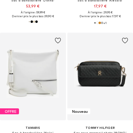
Sac à bandoulière 'Divina'
Sac à bandoulière 'Alessia'
53,99 €
17,97 €
À l'origine : 59,99 €
À l'origine : 29,95 €
Dernier prix le plus bas :
39,90 €
Dernier prix le plus bas :
17,97 €
+
1
OFFRE
Nouveau
TAMARIS
TOMMY HILFIGER
Sac à bandoulière 'Nele'
Sac pour appareil photo 'MONO'