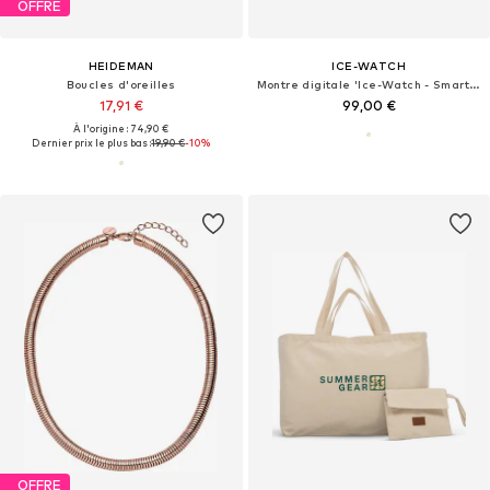
OFFRE
HEIDEMAN
ICE-WATCH
Boucles d'oreilles
Montre digitale 'Ice-Watch - Smartwatch ICE smart SQ 2.0 - Quartz watch movement - Watch case width: 41 mm'
17,91 €
99,00 €
À l'origine : 74,90 €
Dernier prix le plus bas :
19,90 €
-10%
OFFRE