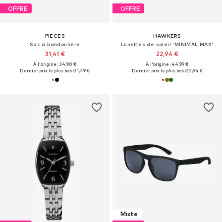
OFFRE
OFFRE
PIECES
HAWKERS
Sac à bandoulière
Lunettes de soleil 'MINIMAL MAX'
31,41 €
22,94 €
À l'origine : 34,90 €
À l'origine : 44,99 €
Dernier prix le plus bas :
31,49 €
Dernier prix le plus bas :
22,94 €
Mixte