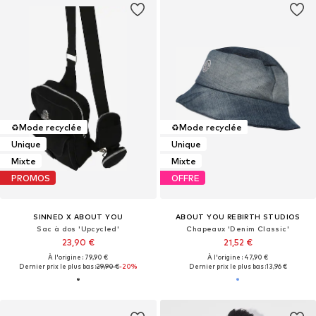
♻️
Mode recyclée
♻️
Mode recyclée
Unique
Unique
Mixte
Mixte
PROMOS
OFFRE
SINNED X ABOUT YOU
ABOUT YOU REBIRTH STUDIOS
Sac à dos 'Upcycled'
Chapeaux 'Denim Classic'
23,90 €
21,52 €
À l'origine : 79,90 €
À l'origine : 47,90 €
Dernier prix le plus bas :
29,90 €
-20%
Dernier prix le plus bas :
13,96 €