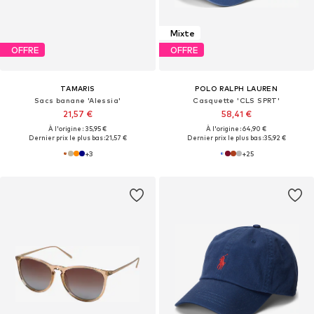
Mixte
OFFRE
OFFRE
TAMARIS
POLO RALPH LAUREN
Sacs banane 'Alessia'
Casquette 'CLS SPRT'
21,57 €
58,41 €
À l'origine : 35,95 €
À l'origine : 64,90 €
Dernier prix le plus bas :
21,57 €
Dernier prix le plus bas :
35,92 €
+
3
+
25