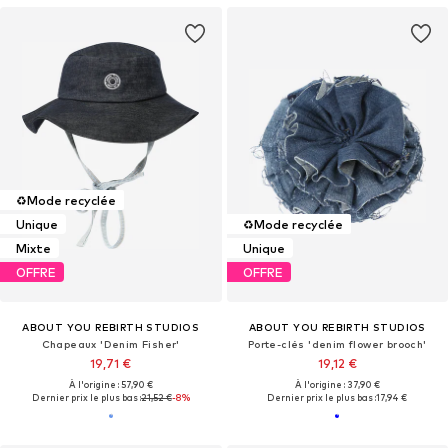
♻️
Mode recyclée
Unique
♻️
Mode recyclée
Mixte
Unique
OFFRE
OFFRE
ABOUT YOU REBIRTH STUDIOS
ABOUT YOU REBIRTH STUDIOS
Chapeaux 'Denim Fisher'
Porte-clés 'denim flower brooch'
19,71 €
19,12 €
À l'origine : 57,90 €
À l'origine : 37,90 €
Dernier prix le plus bas :
21,52 €
-8%
Dernier prix le plus bas :
17,94 €