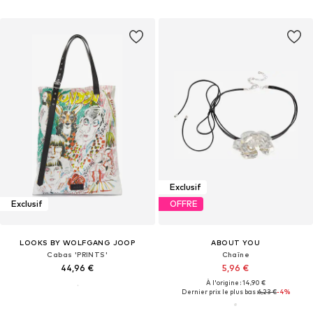
Exclusif
Exclusif
OFFRE
LOOKS BY WOLFGANG JOOP
ABOUT YOU
Cabas 'PRINTS'
Chaîne
44,96 €
5,96 €
À l'origine : 14,90 €
Dernier prix le plus bas :
6,23 €
-4%