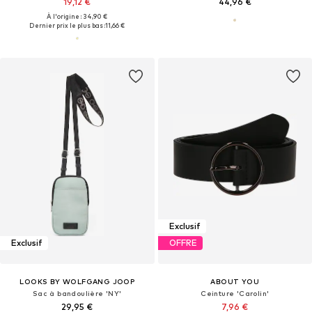
19,12 €
44,96 €
À l'origine : 34,90 €
Dernier prix le plus bas :
11,66 €
Exclusif
Exclusif
OFFRE
LOOKS BY WOLFGANG JOOP
ABOUT YOU
Sac à bandoulière 'NY'
Ceinture 'Carolin'
29,95 €
7,96 €