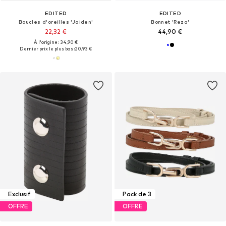
EDITED
EDITED
Boucles d'oreilles 'Jaiden'
Bonnet 'Reza'
22,32 €
44,90 €
À l'origine : 34,90 €
Dernier prix le plus bas :
20,93 €
Exclusif
Pack de 3
OFFRE
OFFRE