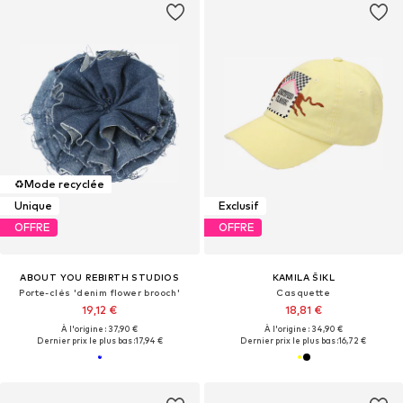
♻️
Mode recyclée
Unique
Exclusif
OFFRE
OFFRE
ABOUT YOU REBIRTH STUDIOS
KAMILA ŠIKL
Porte-clés 'denim flower brooch'
Casquette
19,12 €
18,81 €
À l'origine : 37,90 €
À l'origine : 34,90 €
Dernier prix le plus bas :
17,94 €
Dernier prix le plus bas :
16,72 €