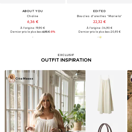
ABOUT YOU
EDITED
Chaîne
Boucles d'oreilles 'Mariela'
6,36 €
22,32 €
À l'origine : 19,90 €
À l'origine : 34,90 €
Dernier prix le plus bas :
6,95 €
-8%
Dernier prix le plus bas :
20,93 €
EXCLUSIF
OUTFIT INSPIRATION
Cita Maass