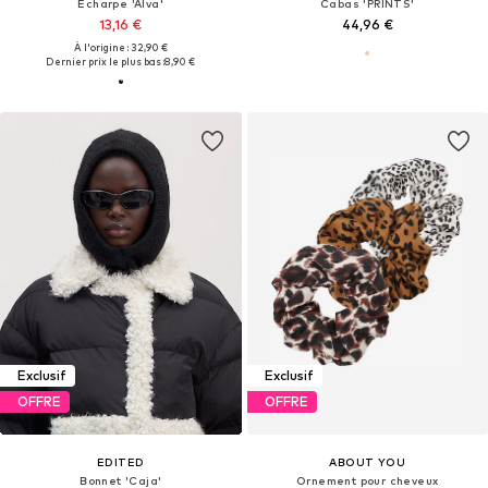
Écharpe 'Alva'
Cabas 'PRINTS'
13,16 €
44,96 €
À l'origine : 32,90 €
Dernier prix le plus bas :
8,90 €
Exclusif
Exclusif
OFFRE
OFFRE
EDITED
ABOUT YOU
Bonnet 'Caja'
Ornement pour cheveux