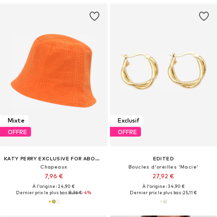
Mixte
Exclusif
OFFRE
OFFRE
KATY PERRY EXCLUSIVE FOR ABOUT YOU
EDITED
Chapeaux
Boucles d'oreilles 'Macie'
7,96 €
27,92 €
À l'origine : 24,90 €
À l'origine : 34,90 €
Dernier prix le plus bas :
8,36 €
-4%
Dernier prix le plus bas :
25,11 €