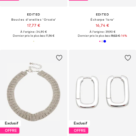
EDITED
EDITED
Boucles d'oreilles 'Orsola'
Écharpe 'Isra'
17,77 €
16,74 €
À l'origine : 34,90 €
À l'origine : 39,90 €
Dernier prix le plus bas :
11,96 €
Dernier prix le plus bas :
19,53 €
-14%
Exclusif
Exclusif
OFFRE
OFFRE