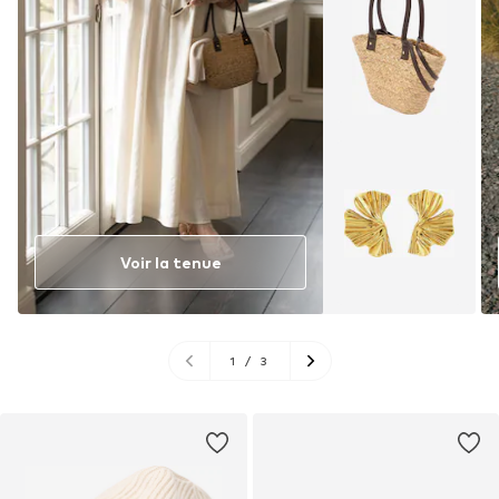
Voir la tenue
1
/
3