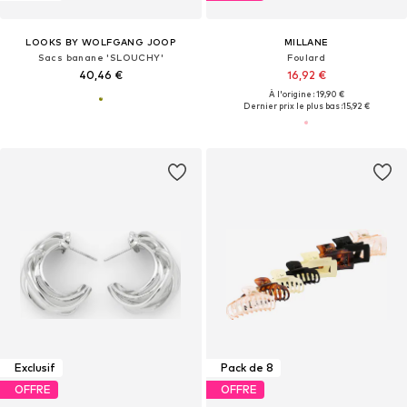
LOOKS BY WOLFGANG JOOP
MILLANE
Sacs banane 'SLOUCHY'
Foulard
40,46 €
16,92 €
À l'origine : 19,90 €
Dernier prix le plus bas :
15,92 €
Exclusif
Pack de 8
OFFRE
OFFRE