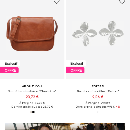
Exclusif
Exclusif
OFFRE
OFFRE
ABOUT YOU
EDITED
Sac à bandoulière 'Charlotta'
Boucles d'oreilles 'Ember'
23,72 €
9,56 €
À l'origine : 34,90 €
À l'origine : 29,90 €
Dernier prix le plus bas :
23,72 €
Dernier prix le plus bas :
9,96 €
-4%