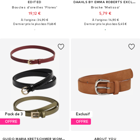
EDITED
DAAHLS BY EMMA ROBERTS EXCLUSIVELY FOR ABOUT YOU
Boucles d'oreilles 'Flores'
Broche 'Melissa'
19,12 €
5,79 €
À l'origine : 34,90 €
À l'origine : 14,90 €
Dernier prix le plus bas :
11,66 €
Dernier prix le plus bas :
5,45 €
Pack de 3
Exclusif
OFFRE
OFFRE
GUIDO MARIA KRETSCHMER WOMEN
ABOUT YOU