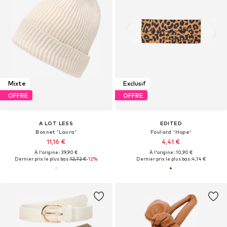
Mixte
Exclusif
OFFRE
OFFRE
A LOT LESS
EDITED
Bonnet 'Laura'
Foulard 'Hope'
11,16 €
4,41 €
À l'origine : 39,90 €
À l'origine : 10,90 €
Dernier prix le plus bas :
12,72 €
-12%
Dernier prix le plus bas :
4,14 €