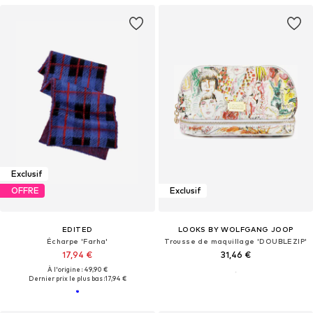
Exclusif
OFFRE
Exclusif
EDITED
LOOKS BY WOLFGANG JOOP
Écharpe 'Farha'
Trousse de maquillage 'DOUBLEZIP'
17,94 €
31,46 €
À l'origine : 49,90 €
Dernier prix le plus bas :
17,94 €