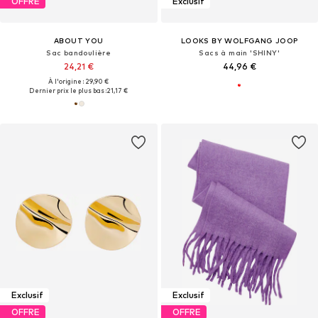
OFFRE
Exclusif
ABOUT YOU
LOOKS BY WOLFGANG JOOP
Sac bandoulière
Sacs à main 'SHINY'
24,21 €
44,96 €
À l'origine : 29,90 €
Dernier prix le plus bas :
21,17 €
Exclusif
Exclusif
OFFRE
OFFRE