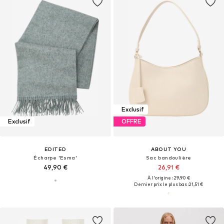
Exclusif
Exclusif
OFFRE
EDITED
ABOUT YOU
Écharpe 'Esma'
Sac bandoulière
49,90 €
26,91 €
À l'origine : 29,90 €
Dernier prix le plus bas :
21,51 €