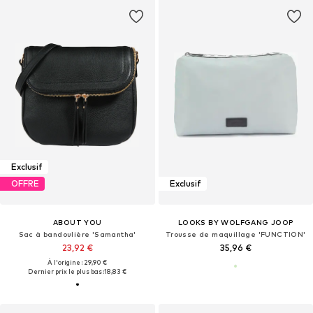
Exclusif
OFFRE
Exclusif
ABOUT YOU
LOOKS BY WOLFGANG JOOP
Sac à bandoulière 'Samantha'
Trousse de maquillage 'FUNCTION'
23,92 €
35,96 €
À l'origine : 29,90 €
Dernier prix le plus bas :
18,83 €