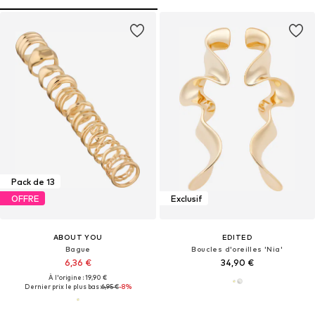
Pack de 13
OFFRE
Exclusif
ABOUT YOU
EDITED
Bague
Boucles d'oreilles 'Nia'
6,36 €
34,90 €
À l'origine : 19,90 €
Dernier prix le plus bas :
6,95 €
-8%