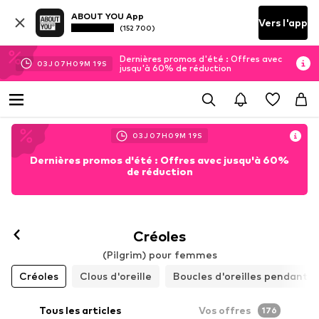
ABOUT YOU App
Vers l'app
(152 700)
Dernières promos d'été : Offres avec
03
J
07
H
09
M
18
S
jusqu'à 60% de réduction
03
J
07
H
09
M
18
S
Dernières promos d'été : Offres avec jusqu'à 60%
de réduction
Créoles
(Pilgrim) pour femmes
Créoles
Clous d'oreille
Boucles d'oreilles pendantes
Tous les articles
Vos offres
176