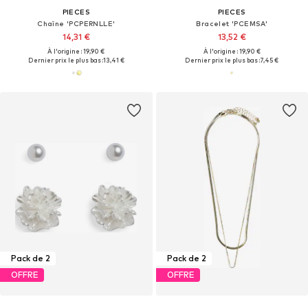
PIECES
PIECES
Chaîne 'PCPERNLLE'
Bracelet 'PCEMSA'
14,31 €
13,52 €
À l'origine : 19,90 €
À l'origine : 19,90 €
Dernier prix le plus bas :
13,41 €
Dernier prix le plus bas :
7,45 €
Pack de 2
Pack de 2
OFFRE
OFFRE