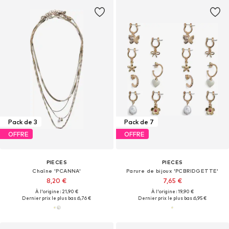
Pack de 3
Pack de 7
OFFRE
OFFRE
PIECES
PIECES
Chaîne 'PCANNA'
Parure de bijoux 'PCBRIDGETTE'
8,20 €
7,65 €
À l'origine : 21,90 €
À l'origine : 19,90 €
Dernier prix le plus bas :
6,76 €
Dernier prix le plus bas :
6,95 €