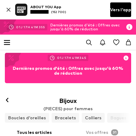
ABOUT YOU App
Vers l'app
(152 700)
Dernières promos d'été : Offres avec
01
J
17
H
41
M
34
S
jusqu'à 60% de réduction
01
J
17
H
41
M
33
S
Dernières promos d'été : Offres avec jusqu'à 60%
de réduction
Bijoux
(PIECES) pour femmes
Boucles d'oreilles
Bracelets
Colliers
Bagues
Tous les articles
Vos offres
31