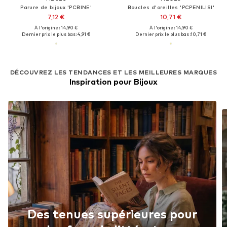
Parure de bijoux 'PCBINE'
Boucles d'oreilles 'PCPENILISI'
7,12 €
10,71 €
À l'origine : 14,90 €
À l'origine : 14,90 €
Dernier prix le plus bas :
4,91 €
Dernier prix le plus bas :
10,71 €
DÉCOUVREZ LES TENDANCES ET LES MEILLEURES MARQUES
Inspiration pour Bijoux
Des tenues supérieures pour