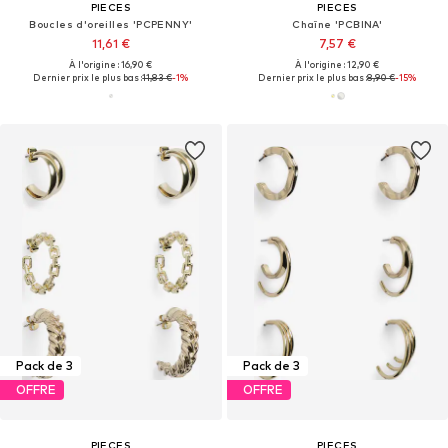
PIECES
PIECES
Boucles d'oreilles 'PCPENNY'
Chaîne 'PCBINA'
11,61 €
7,57 €
À l'origine : 16,90 €
À l'origine : 12,90 €
Dernier prix le plus bas :
11,83 €
-1%
Dernier prix le plus bas :
8,90 €
-15%
Pack de 3
Pack de 3
OFFRE
OFFRE
PIECES
PIECES