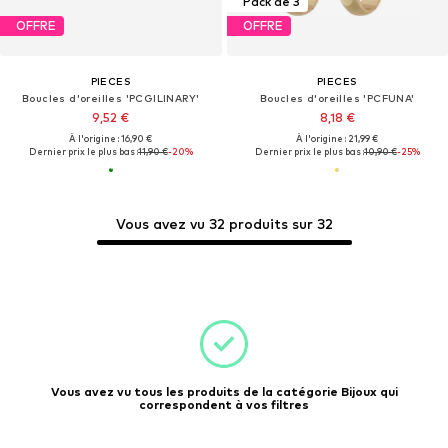
Pack de 3
OFFRE
OFFRE
PIECES
PIECES
Boucles d'oreilles 'PCGILINARY'
Boucles d'oreilles 'PCFUNA'
9,52 €
8,18 €
À l'origine : 16,90 €
À l'origine : 21,99 €
Dernier prix le plus bas :
11,90 €
-20%
Dernier prix le plus bas :
10,90 €
-25%
Vous avez vu 32 produits sur 32
Vous avez vu tous les produits de la catégorie Bijoux qui
correspondent à vos filtres