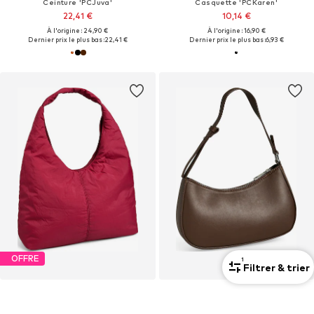
Ceinture 'PCJuva'
Casquette 'PCKaren'
22,41 €
10,14 €
À l'origine : 24,90 €
À l'origine : 16,90 €
Dernier prix le plus bas :
22,41 €
Dernier prix le plus bas :
6,93 €
OFFRE
1
Filtrer & trier
PIECES
PIECES
Cabas 'PCBANANDA'
Sac bandoulière 'PCAluana'