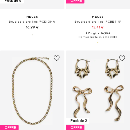
Pack de 6
OFFRE
PIECES
PIECES
Boucles d'oreilles 'PCDIONA'
Boucles d'oreilles 'PCBETIN'
16,99 €
13,41 €
À l'origine : 14,90 €
Dernier prix le plus bas :
9,81 €
Pack de 2
OFFRE
OFFRE