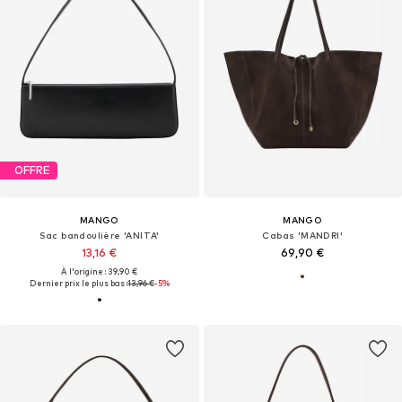
OFFRE
MANGO
MANGO
Sac bandoulière 'ANITA'
Cabas 'MANDRI'
13,16 €
69,90 €
À l'origine : 39,90 €
Dernier prix le plus bas :
13,96 €
-5%