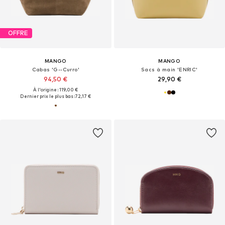
OFFRE
MANGO
MANGO
Cabas 'G--Curro'
Sacs à main 'ENRIC'
94,50 €
29,90 €
À l'origine : 119,00 €
Dernier prix le plus bas :
72,17 €