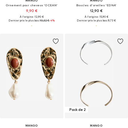
MANGO
MANGO
Ornement pour cheveux 'OCEAN'
Boucles d'oreilles 'EDNA'
9,90 €
12,90 €
À l'origine : 12,90 €
À l'origine : 15,90 €
Dernier prix le plus bas :
10,32 €
-4%
Dernier prix le plus bas :
9,73 €
Pack de 2
MANGO
MANGO