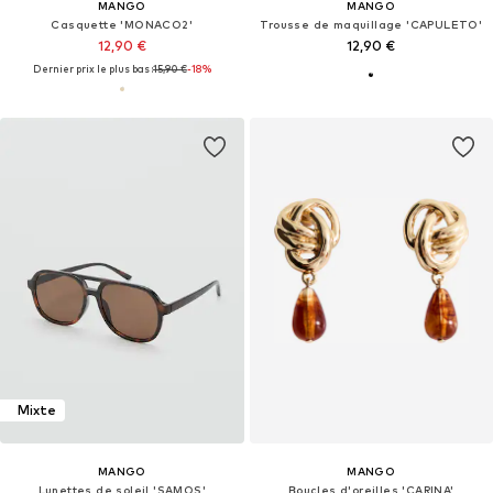
MANGO
MANGO
Casquette 'MONACO2'
Trousse de maquillage 'CAPULETO'
12,90 €
12,90 €
Dernier prix le plus bas :
15,90 €
-18%
Mixte
MANGO
MANGO
Lunettes de soleil 'SAMOS'
Boucles d'oreilles 'CARINA'