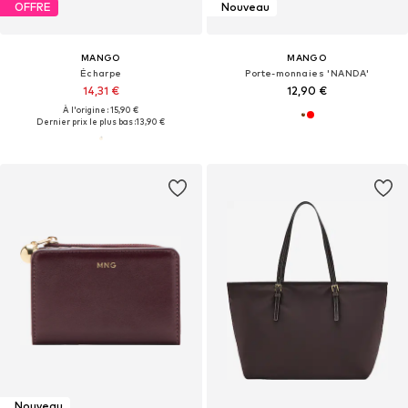
OFFRE
Nouveau
MANGO
MANGO
Écharpe
Porte-monnaies 'NANDA'
14,31 €
12,90 €
À l'origine : 15,90 €
Dernier prix le plus bas :
13,90 €
Nouveau