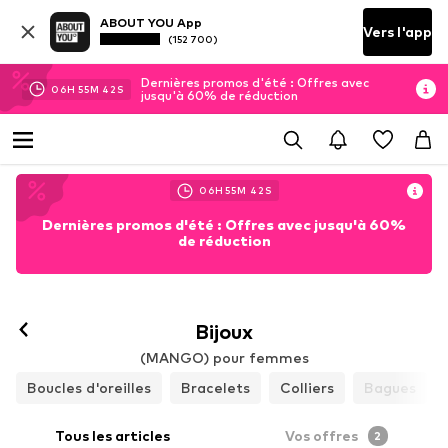
ABOUT YOU App
Vers l'app
(152 700)
Dernières promos d'été : Offres avec
06
H
55
M
40
S
jusqu'à 60% de réduction
06
H
55
M
40
S
Dernières promos d'été : Offres avec jusqu'à 60%
de réduction
Bijoux
(MANGO) pour femmes
Boucles d'oreilles
Bracelets
Colliers
Bagues
Tous les articles
Vos offres
2