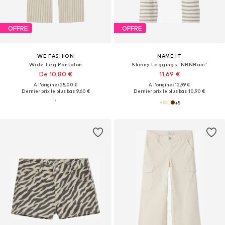
OFFRE
OFFRE
WE FASHION
NAME IT
Wide Leg Pantalon
Skinny Leggings 'NBNBani'
De 10,80 €
11,69 €
À l'origine : 25,00 €
À l'origine : 12,99 €
Dernier prix le plus bas :
9,60 €
Dernier prix le plus bas :
10,90 €
+
5