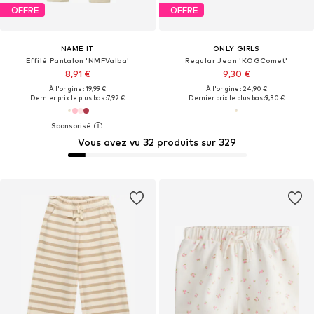
OFFRE
OFFRE
NAME IT
ONLY GIRLS
Effilé Pantalon 'NMFValba'
Regular Jean 'KOGComet'
8,91 €
9,30 €
À l'origine : 19,99 €
À l'origine : 24,90 €
Dernier prix le plus bas :
7,92 €
Dernier prix le plus bas :
9,30 €
Vous avez vu 32 produits sur 329