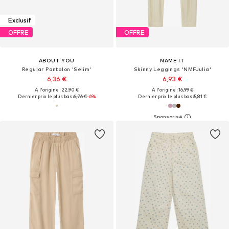
Exclusif
OFFRE
OFFRE
ABOUT YOU
NAME IT
Regular Pantalon 'Selim'
Skinny Leggings 'NMFJulia'
6,36 €
6,93 €
À l'origine : 22,90 €
À l'origine : 16,99 €
Dernier prix le plus bas :
6,76 €
-6%
Dernier prix le plus bas :
5,81 €