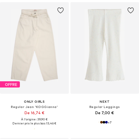
OFFRE
ONLY GIRLS
NEXT
Regular Jean 'KOGGianna'
Regular Leggings
De 16,74 €
De 7,00 €
À l'origine : 39,90 €
+
7
Dernier prix le plus bas :
13,46 €