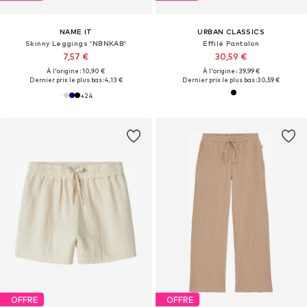
NAME IT
URBAN CLASSICS
Skinny Leggings 'NBNKAB'
Effilé Pantalon
7,57 €
30,59 €
À l'origine : 10,90 €
À l'origine : 39,99 €
Dernier prix le plus bas :
4,13 €
Dernier prix le plus bas :
30,59 €
+
24
OFFRE
OFFRE