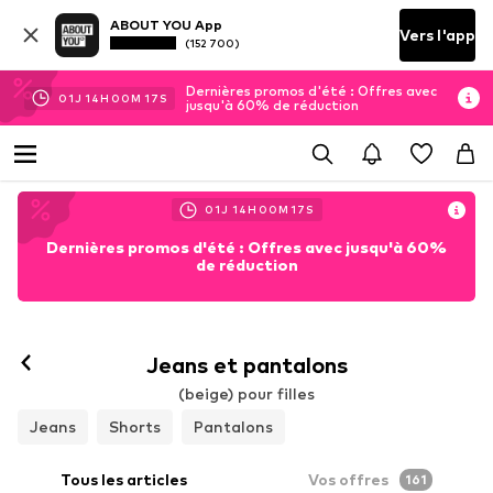
ABOUT YOU App
Vers l'app
(152 700)
Dernières promos d'été : Offres avec
01
J
14
H
00
M
15
S
jusqu'à 60% de réduction
01
J
14
H
00
M
15
S
Dernières promos d'été : Offres avec jusqu'à 60%
de réduction
Jeans et pantalons
(beige) pour filles
Jeans
Shorts
Pantalons
Tous les articles
Vos offres
161