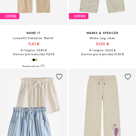
OFFRE
OFFRE
NAME IT
MARKS & SPENCER
Loosefit Pantalon 'Bella'
Wide Leg Jean
11,61 €
31,50 €
À l'origine : 32,90 €
À l'origine : 35,00 €
Dernier prix le plus bas :
11,61 €
Dernier prix le plus bas :
31,50 €