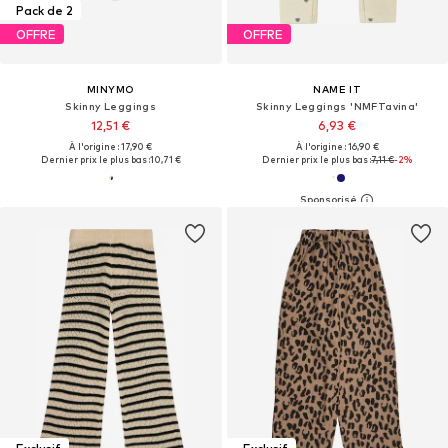
Pack de 2
OFFRE
OFFRE
MINYMO
NAME IT
Skinny Leggings
Skinny Leggings 'NMFTavina'
12,51 €
6,93 €
À l'origine : 17,90 €
À l'origine : 16,90 €
Dernier prix le plus bas :
10,71 €
Dernier prix le plus bas :
7,11 €
-2%