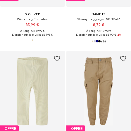
S.OLIVER
NAME IT
Wide Leg Pantalon
Skinny Leggings 'NBNKab'
35,99 €
8,72 €
À l'origine : 39,99 €
À l'origine : 10,90 €
Dernier prix le plus bas :
31,99 €
Dernier prix le plus bas :
8,90 €
-2%
+
24
OFFRE
OFFRE