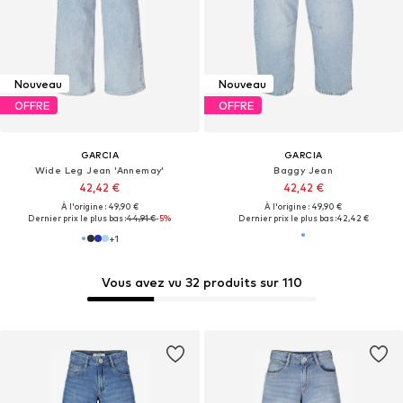
Nouveau
Nouveau
OFFRE
OFFRE
GARCIA
GARCIA
Wide Leg Jean 'Annemay'
Baggy Jean
42,42 €
42,42 €
À l'origine : 49,90 €
À l'origine : 49,90 €
Dernier prix le plus bas :
44,91 €
-5%
Dernier prix le plus bas :
42,42 €
+
1
Vous avez vu 32 produits sur 110