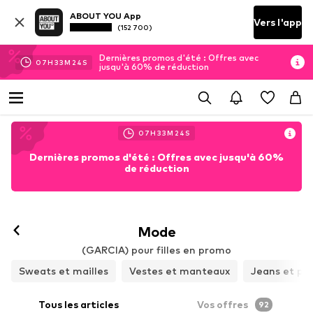
ABOUT YOU App
Vers l'app
(152 700)
Dernières promos d'été : Offres avec
07
H
33
M
23
S
jusqu'à 60% de réduction
07
H
33
M
23
S
Dernières promos d'été : Offres avec jusqu'à 60%
de réduction
Mode
(GARCIA) pour filles en promo
Sweats et mailles
Vestes et manteaux
Jeans et pa
Tous les articles
Vos offres
92