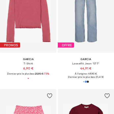
PROMOS
OFFRE
GARCIA
GARCIA
T-Shirt
Loosefit Jean '577'
6,90 €
44,91 €
Dernier prix le plus bas :
25,90 €
-73%
À l'origine : 49,90 €
Dernier prix le plus bas :
31,41 €