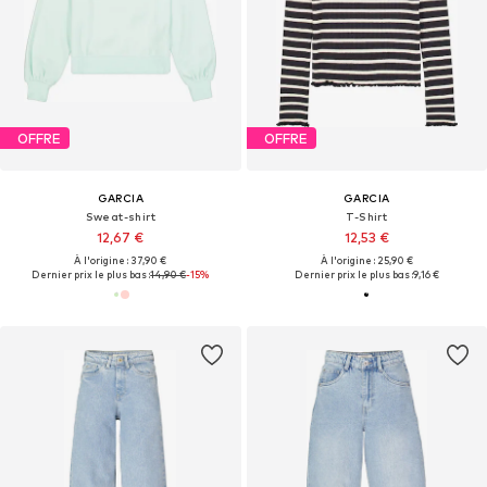
OFFRE
OFFRE
GARCIA
GARCIA
Sweat-shirt
T-Shirt
12,67 €
12,53 €
À l'origine : 37,90 €
À l'origine : 25,90 €
Dernier prix le plus bas :
14,90 €
-15%
Dernier prix le plus bas :
9,16 €