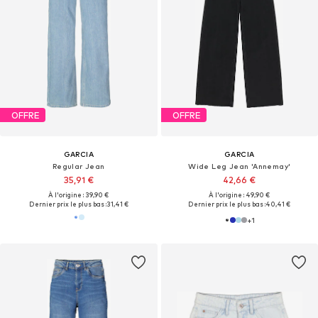
OFFRE
OFFRE
GARCIA
GARCIA
Regular Jean
Wide Leg Jean 'Annemay'
35,91 €
42,66 €
À l'origine : 39,90 €
À l'origine : 49,90 €
Dernier prix le plus bas :
31,41 €
Dernier prix le plus bas :
40,41 €
+
1