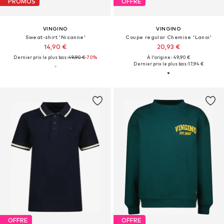
PROMOS
OFFRE
VINGINO
VINGINO
Sweat-shirt 'Nisanne'
Coupe regular Chemise 'Lanoi'
14,90 €
20,93 €
Dernier prix le plus bas :
49,90 €
-70%
À l'origine : 49,90 €
Dernier prix le plus bas :
17,94 €
OFFRE
OFFRE