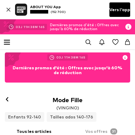
ABOUT YOU App
Vers l'app
(152 700)
Dernières promos d'été : Offres avec
03
J
11
H
38
M
14
S
jusqu'à 60% de réduction
03
J
11
H
38
M
14
S
Dernières promos d'été : Offres avec jusqu'à 60%
de réduction
Mode Fille
(VINGINO)
Enfants 92-140
Tailles ados 140-176
Tous les articles
Vos offres
31