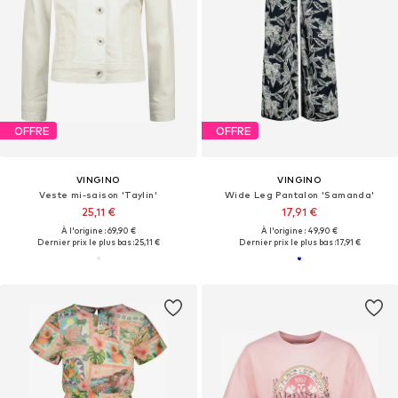
OFFRE
OFFRE
VINGINO
VINGINO
Veste mi-saison 'Taylin'
Wide Leg Pantalon 'Samanda'
25,11 €
17,91 €
À l'origine : 69,90 €
À l'origine : 49,90 €
Dernier prix le plus bas :
25,11 €
Dernier prix le plus bas :
17,91 €