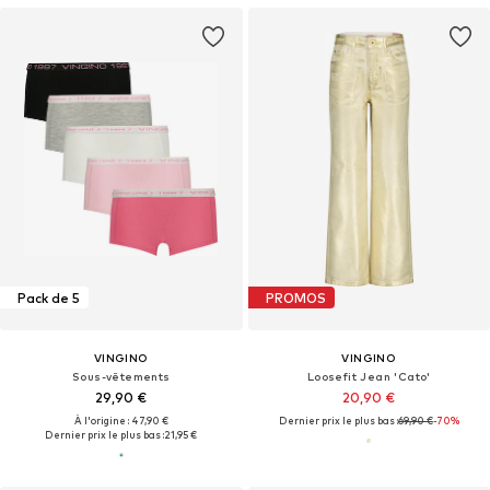
Pack de 5
PROMOS
VINGINO
VINGINO
Sous-vêtements
Loosefit Jean 'Cato'
29,90 €
20,90 €
À l'origine : 47,90 €
Dernier prix le plus bas :
69,90 €
-70%
Dernier prix le plus bas :
21,95 €