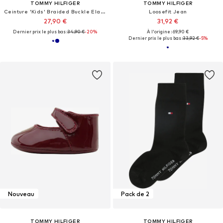
TOMMY HILFIGER
TOMMY HILFIGER
Ceinture 'Kids' Braided Buckle Elastic'
Loosefit Jean
27,90 €
31,92 €
Dernier prix le plus bas :
34,90 €
-20%
À l'origine : 69,90 €
Dernier prix le plus bas :
33,92 €
-5%
Nouveau
Pack de 2
TOMMY HILFIGER
TOMMY HILFIGER