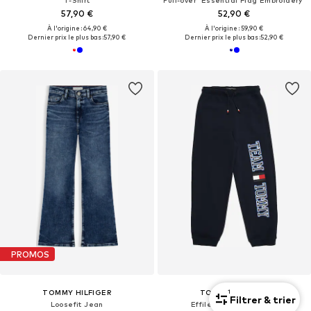
T-Shirt
Pull-over 'Essential Flag Embroidery'
57,90 €
52,90 €
À l'origine : 64,90 €
À l'origine : 59,90 €
Dernier prix le plus bas :
57,90 €
Dernier prix le plus bas :
52,90 €
PROMOS
1
TOMMY HILFIGER
TOMMY HILFIGER
Filtrer & trier
Loosefit Jean
Effilé Pantalon 'TEAM'