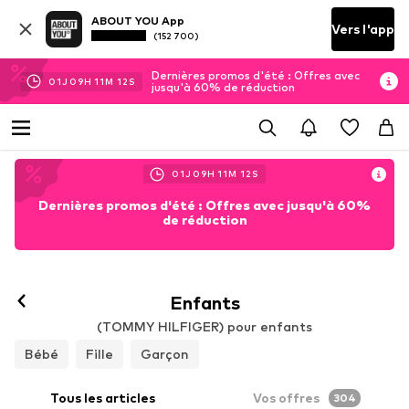
ABOUT YOU App
Vers l'app
(152 700)
Dernières promos d'été : Offres avec
01
J
09
H
11
M
10
S
jusqu'à 60% de réduction
01
J
09
H
11
M
10
S
Dernières promos d'été : Offres avec jusqu'à 60%
de réduction
Enfants
(TOMMY HILFIGER) pour enfants
Bébé
Fille
Garçon
Tous les articles
Vos offres
304