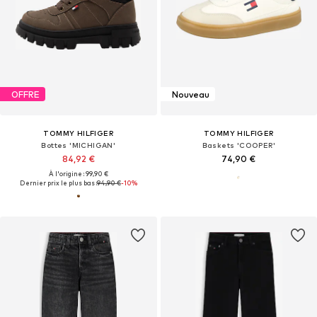
OFFRE
Nouveau
TOMMY HILFIGER
TOMMY HILFIGER
Bottes 'MICHIGAN'
Baskets 'COOPER'
84,92 €
74,90 €
À l'origine : 99,90 €
Dernier prix le plus bas :
94,90 €
-10%