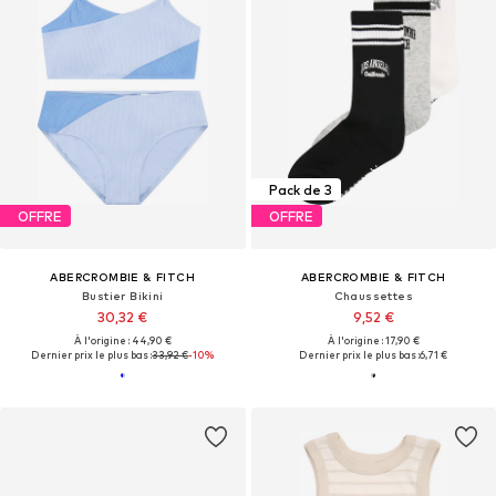
Pack de 3
OFFRE
OFFRE
ABERCROMBIE & FITCH
ABERCROMBIE & FITCH
Bustier Bikini
Chaussettes
30,32 €
9,52 €
À l'origine : 44,90 €
À l'origine : 17,90 €
Dernier prix le plus bas :
33,92 €
-10%
Dernier prix le plus bas :
6,71 €