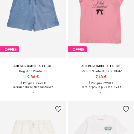
OFFRE
OFFRE
ABERCROMBIE & FITCH
ABERCROMBIE & FITCH
Regular Pantalon
T-Shirt 'Galentine's Club'
9,86 €
7,43 €
À l'origine : 29,90 €
À l'origine : 19,90 €
Dernier prix le plus bas :
9,86 €
Dernier prix le plus bas :
7,43 €