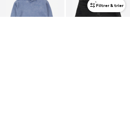
1
Filtrer & trier
OFFRE
OFFRE
ABERCROMBIE & FITCH
ABERCROMBIE & FITCH
Sweat
Loosefit Jean
17,91 €
15,35 €
À l'origine : 49,90 €
À l'origine : 39,90 €
Dernier prix le plus bas :
17,91 €
Dernier prix le plus bas :
13,46 €