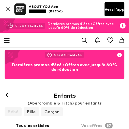
ABOUT YOU App
Vers l'app
(152 700)
Dernières promos d'été : Offres avec
01
J
06
H
14
M
25
S
jusqu'à 60% de réduction
01
J
06
H
14
M
25
S
Dernières promos d'été : Offres avec jusqu'à 60%
de réduction
Enfants
(Abercrombie & Fitch) pour enfants
Bébé
Fille
Garçon
Tous les articles
Vos offres
87